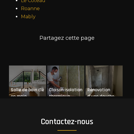
Le Coteau
Roanne
Mably
Salle de bain clé
Cloison isolation
Rénovation
en main
thermique
d'une douche
dans un
appartement à
Riorges
Contactez-nous