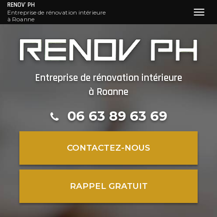
RENOV' PH
Entreprise de rénovation intérieure
Toggl
à Roanne
navig
Aller
au
contenu
principal
Entreprise de rénovation intérieure
à Roanne
06 63 89 63 69
CONTACTEZ-
NOUS
RAPPEL GRATUIT