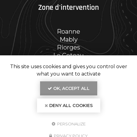
Zone d'intervention
Roanne
Mably
Riorges
Le Coteau
Et le secteur…
This site uses cookies and gives you control over
what you want to activate
OK, ACCEPT ALL
En savoir +
DENY ALL COOKIES
RENOV' PH, entreprise de rénovation intérieure
à Roanne
Mentions légales
-
Plan du site
-
Liens utiles
-
Secteur
-
Cookies
RENOV' PH
PERSONALIZE
Création et référencement de site Internet
Demande de Devis
PRIVACY POLICY
Fermer