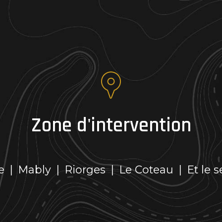
Zone d'intervention
e
|
Mably
|
Riorges
|
Le Coteau
|
Et le s