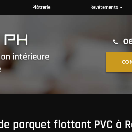
Plâtrerie
Revêtements
Revêtement mur
Revêtements sol
06
ion intérieure
CO
e
de parquet flottant PVC à 