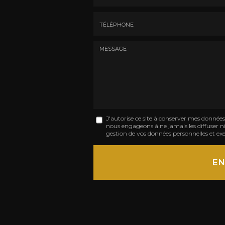
Nom
-
Prénom
Tél.
:
:
*
*
Message
J'autorise ce site à conserver mes donnée
nous engageons à ne jamais les diffuser ni 
:
gestion de vos données personnelles et exe
*
Acceptation
RGPD
EN
*