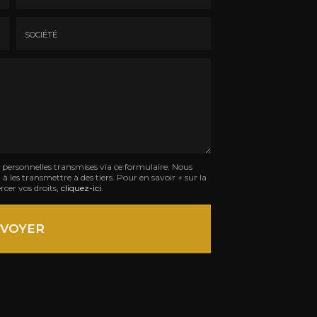
Email
:
*
Société
:
s personnelles transmises via ce formulaire. Nous
à les transmettre à des tiers. Pour en savoir + sur la
rcer vos droits,
cliquez-ici
.
VOYER