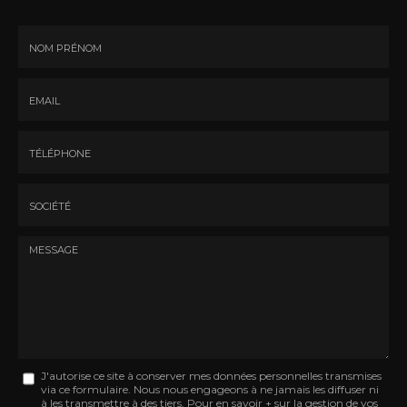
Nom
-
Prénom
Email
:
:
*
*
Tél.
:
*
Société
:
Message
J'autorise ce site à conserver mes données personnelles transmises
via ce formulaire. Nous nous engageons à ne jamais les diffuser ni
:
à les transmettre à des tiers. Pour en savoir + sur la gestion de vos