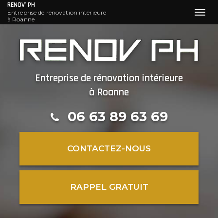
RENOV' PH
Entreprise de rénovation intérieure
Toggl
à Roanne
navig
Aller
au
contenu
principal
Entreprise de rénovation intérieure
à Roanne
06 63 89 63 69
CONTACTEZ-
NOUS
RAPPEL GRATUIT