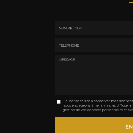
Nom
-
Prénom
Tél.
:
:
*
*
Message
J'autorise ce site à conserver mes donnée
nous engageons à ne jamais les diffuser ni 
:
gestion de vos données personnelles et exe
*
Acceptation
RGPD
EN