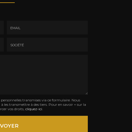
Email
:
*
Société
:
s personnelles transmises via ce formulaire. Nous
à les transmettre à des tiers. Pour en savoir + sur la
rcer vos droits,
cliquez-ici
.
VOYER