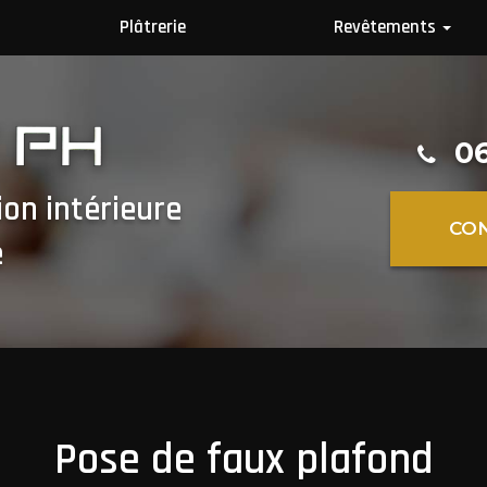
Plâtrerie
Revêtements
Revêtement mur
Revêtements sol
06
ion intérieure
CO
e
Pose de faux plafond