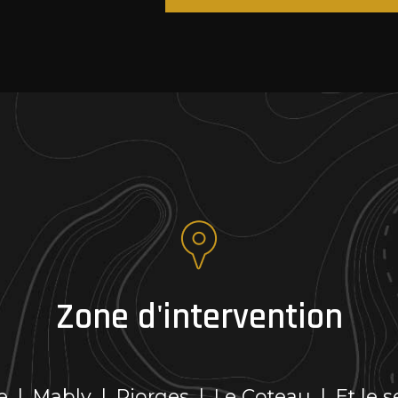
*
Zone d'intervention
e
|
Mably
|
Riorges
|
Le Coteau
|
Et le s