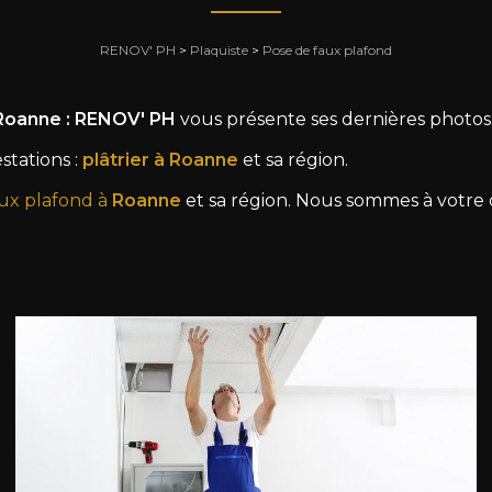
RENOV' PH
>
Plaquiste
>
Pose de faux plafond
 Roanne : RENOV' PH
vous présente ses dernières photos
stations :
plâtrier à Roanne
et sa région.
aux plafond à
Roanne
et sa région. Nous sommes à votre d