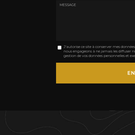
Tél.
:
:
*
*
Message
J'autorise ce site à conserver mes donnée
nous engageons à ne jamais les diffuser ni 
:
gestion de vos données personnelles et exe
*
Acceptation
RGPD
EN
*