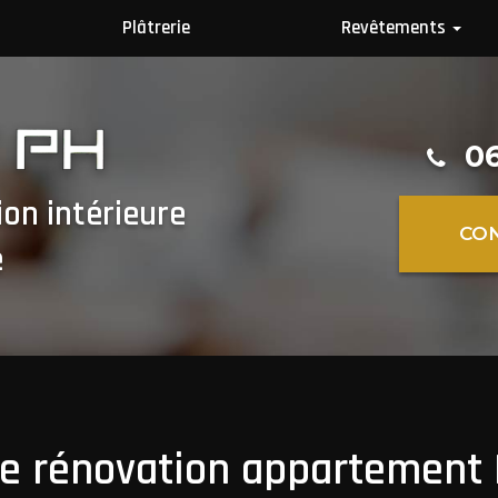
Plâtrerie
Revêtements
Revêtement mur
Revêtements sol
06
ion intérieure
CO
e
de rénovation appartement 