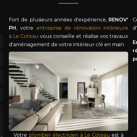
Fort de plusieurs années d'expérience,
RENOV'
C
PH
, votre
entreprise de rénovation intérieure
d
à Le Coteau
vous conseille et réalise vos travaux
E
d'aménagement de votre intérieur clé en main.
r
p
Votre
plombier électricien à Le Coteau
est à