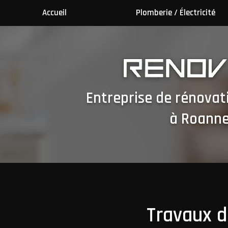
Aller
Accueil
Plomberie / Électricité
au
contenu
principal
Entreprise de rénovat
à Roann
Travaux 