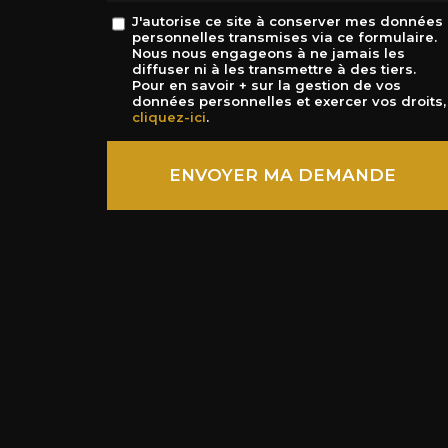
Message
J'autorise ce site à conserver mes données
personnelles transmises via ce formulaire.
:
Nous nous engageons à ne jamais les
*
diffuser ni à les transmettre à des tiers.
Pour en savoir + sur la gestion de vos
données personnelles et exercer vos droits,
cliquez-ici
.
Acceptation
RGPD
ENVOYER MA DEMANDE
*