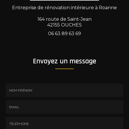
Entreprise de rénovation intérieure à Roanne
164 route de Saint-Jean
42155 OUCHES
06 63 89 63 69
Envoyez un message
Nom
-
Prénom
Email
:
: