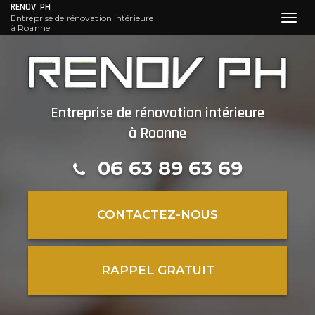
RENOV' PH
Entreprise de rénovation intérieure
Toggl
à Roanne
navig
Aller
au
contenu
principal
Entreprise de rénovation intérieure
à Roanne
06 63 89 63 69
CONTACTEZ-
NOUS
RAPPEL GRATUIT