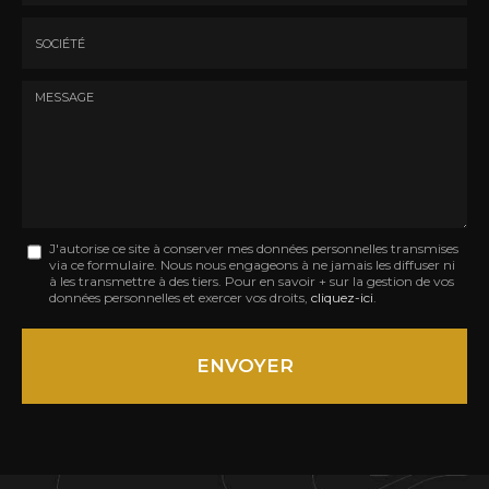
*
*
Tél.
:
*
Société
:
Message
J'autorise ce site à conserver mes données personnelles transmises
via ce formulaire. Nous nous engageons à ne jamais les diffuser ni
:
à les transmettre à des tiers. Pour en savoir + sur la gestion de vos
données personnelles et exercer vos droits,
cliquez-ici
.
*
Acceptation
RGPD
ENVOYER
*