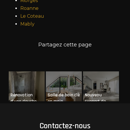
Riorges
Roanne
Le Coteau
Mably
Rénovation
Salle de bain clé
Nouveau
d'une douche
en main
support de
dans un
communication
appartement à
web
Riorges
Contactez-nous