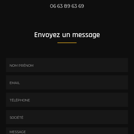
06 63 89 63 69
Envoyez un message
Nom
-
Prénom
Email
:
:
*
*
Tél.
:
*
Société