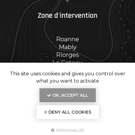
Zone d'intervention
Roanne
Mably
Riorges
Le Coteau
Et le secteur…
This site uses cookies and gives you control over
what you want to activate
OK, ACCEPT ALL
En savoir +
DENY ALL COOKIES
RENOV' PH, entreprise de rénovation intérieure
à Roanne
Mentions légales
-
Plan du site
-
Liens utiles
-
Secteur
-
Cookies
RENOV' PH
PERSONALIZE