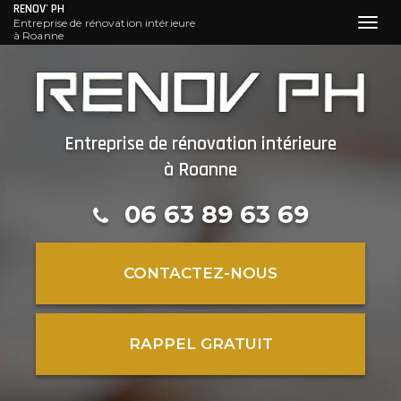
RENOV' PH
Entreprise de rénovation intérieure
Toggl
à Roanne
navig
Aller
au
contenu
principal
Entreprise de rénovation intérieure
à Roanne
06 63 89 63 69
CONTACTEZ-
NOUS
RAPPEL GRATUIT