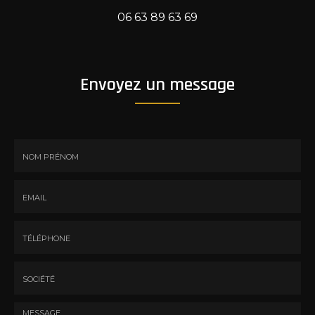
06 63 89 63 69
Envoyez un message
Nom
-
Prénom
Email
:
:
*
*
Tél.
:
*
Société