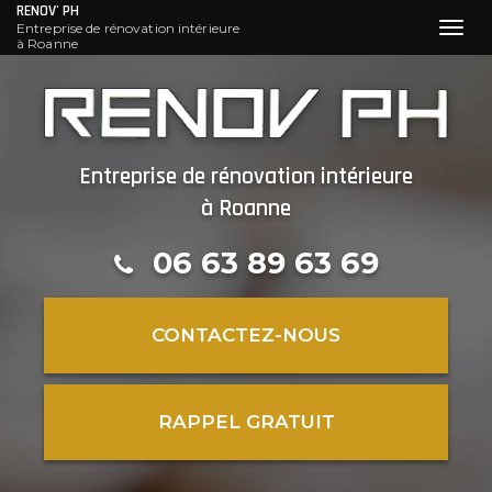
RENOV' PH
Entreprise de rénovation intérieure
Toggl
à Roanne
navig
Aller
au
contenu
principal
Entreprise de rénovation intérieure
à Roanne
06 63 89 63 69
CONTACTEZ-
NOUS
RAPPEL GRATUIT