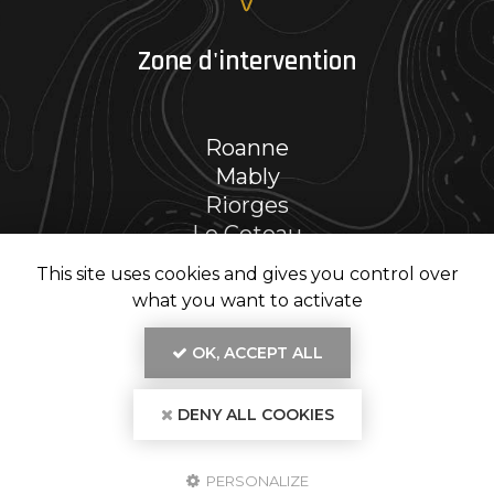
Zone d'intervention
Roanne
Mably
Riorges
Le Coteau
Et le secteur…
This site uses cookies and gives you control over
what you want to activate
OK, ACCEPT ALL
En savoir +
DENY ALL COOKIES
RENOV' PH, entreprise de rénovation intérieure
à Roanne
Mentions légales
-
Plan du site
-
Liens utiles
-
Secteur
-
Cookies
RENOV' PH
PERSONALIZE