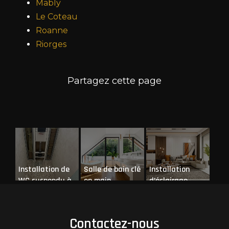
Mably
Le Coteau
Roanne
Riorges
Installation de
Salle de bain clé
Installation
WC suspendu à
en main
d’éclairage
Mably
Contactez-nous