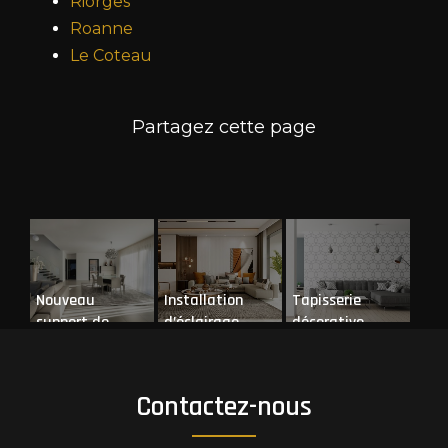
Riorges
Roanne
Le Coteau
Nouveau
Installation
Tapisserie
support de
d’éclairage
décorative
communication
web
Contactez-nous