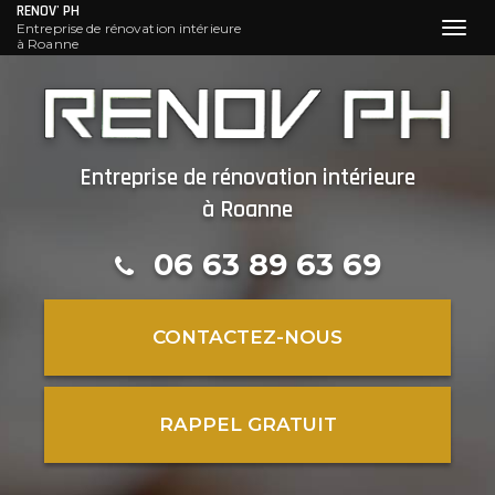
RENOV' PH
Entreprise de rénovation intérieure
Toggl
à Roanne
navig
Aller
au
contenu
principal
Entreprise de rénovation intérieure
à Roanne
06 63 89 63 69
CONTACTEZ-
NOUS
RAPPEL GRATUIT