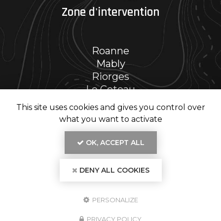
Zone d'intervention
Roanne
Mably
Riorges
Le Coteau
Et le secteur…
This site uses cookies and gives you control over
what you want to activate
OK, ACCEPT ALL
En savoir +
DENY ALL COOKIES
RENOV' PH, entreprise de rénovation intérieure
à Roanne
Mentions légales
-
Plan du site
-
Liens utiles
-
Secteur
-
Cookies
RENOV' PH
PERSONALIZE
Création et référencement de site Internet
Demande de Devis
PRIVACY POLICY
Fermer