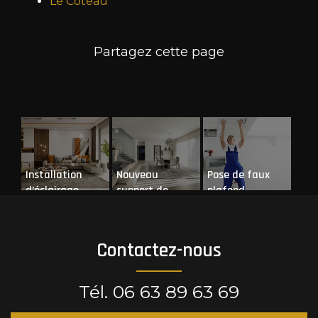
Le Coteau
Installation
Nouveau
Pose de faux
d’éclairage
support de
plafond
communication
web
Contactez-nous
Tél.
06 63 89 63 69