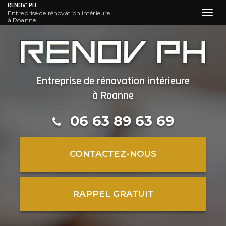
RENOV' PH
Entreprise de rénovation intérieure
Toggl
à Roanne
navig
Aller
au
contenu
principal
Entreprise de rénovation intérieure
à Roanne
06 63 89 63 69
CONTACTEZ-
NOUS
RAPPEL GRATUIT