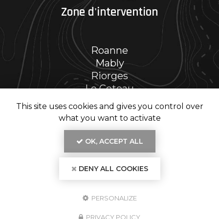
Zone d'intervention
Roanne
Mably
Riorges
Le Coteau
Et le secteur…
This site uses cookies and gives you control over
what you want to activate
OK, ACCEPT ALL
En savoir +
DENY ALL COOKIES
RENOV' PH, entreprise de rénovation intérieure
à Roanne
Mentions légales
-
Plan du site
-
Liens utiles
-
Secteur
-
Cookies
RENOV' PH
PERSONALIZE
Création et référencement de site Internet
Demande de Devis
PRIVACY POLICY
Fermer