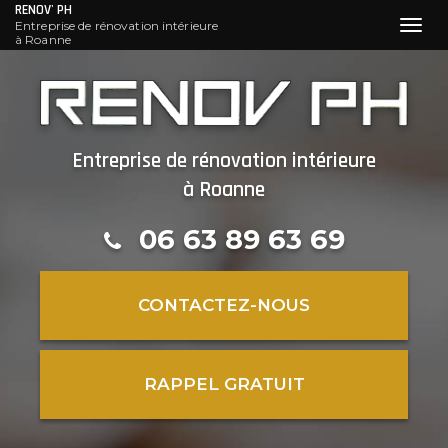
RENOV' PH
Entreprise de rénovation intérieure
Toggl
à Roanne
navig
Aller
au
contenu
principal
Entreprise de rénovation intérieure
à Roanne
06 63 89 63 69
CONTACTEZ-
NOUS
RAPPEL GRATUIT