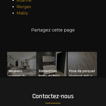
Roanne
Riorges
Mably
Nouveau
Rénovation
Pose de parquet
support de
Salle de Bain
flottant PVC à
communication
Clé en Main à
Roanne
web
Riorges
Contactez-nous