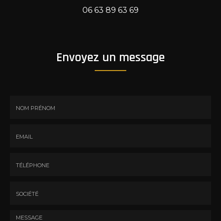
06 63 89 63 69
Envoyez un message
Nom
-
Prénom
Email
:
:
*
*
Tél.
:
*
Société