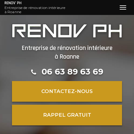
RENOV' PH
Entreprise de rénovation intérieure
Toggl
à Roanne
navig
Aller
au
contenu
principal
Entreprise de rénovation intérieure
à Roanne
06 63 89 63 69
CONTACTEZ-
NOUS
RAPPEL GRATUIT