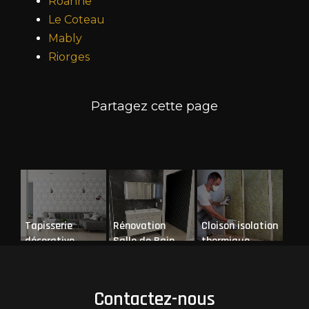
Roanne
Le Coteau
Mably
Riorges
Tapisserie
Rénovation
Cloison isolation
décorative
Salle de Bain
thermique
Clé en Main à
Riorges
Contactez-nous