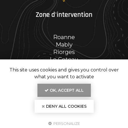
Zone d'intervention
Roanne
Mably
Riorges
Le Coteau
Et le secteur…
This site uses cookies and gives you control over
what you want to activate
OK, ACCEPT ALL
En savoir +
DENY ALL COOKIES
RENOV' PH, entreprise de rénovation intérieure
à Roanne
Mentions légales
-
Plan du site
-
Liens utiles
-
Secteur
-
Cookies
RENOV' PH
PERSONALIZE