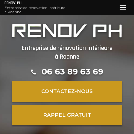
RENOV' PH
Entreprise de rénovation intérieure
Toggl
à Roanne
navig
Aller
au
contenu
principal
Entreprise de rénovation intérieure
à Roanne
06 63 89 63 69
CONTACTEZ-
NOUS
RAPPEL GRATUIT