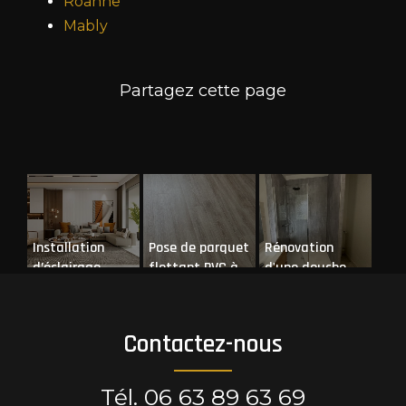
Roanne
Mably
Installation
Pose de parquet
Rénovation
d’éclairage
flottant PVC à
d'une douche
Roanne
dans un
appartement à
Riorges
Contactez-nous
Tél.
06 63 89 63 69