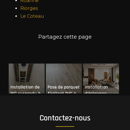
Roanne
Riorges
Le Coteau
Installation de
Pose de parquet
Installation
WC suspendu à
flottant PVC à
d’éclairage
Mably
Roanne
Contactez-nous