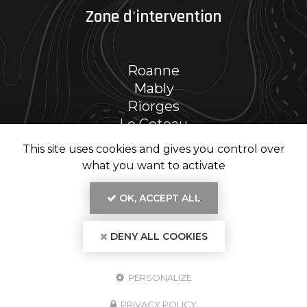
Zone d'intervention
Roanne
Mably
Riorges
Le Coteau
Et le secteur…
This site uses cookies and gives you control over
what you want to activate
OK, ACCEPT ALL
En savoir +
DENY ALL COOKIES
RENOV' PH, entreprise de rénovation intérieure
à Roanne
Mentions légales
-
Plan du site
-
Liens utiles
-
Secteur
-
Cookies
RENOV' PH
PERSONALIZE
Création et référencement de site Internet
Demande de Devis
PRIVACY POLICY
Fermer