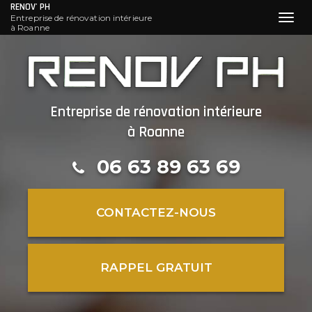
RENOV' PH
Entreprise de rénovation intérieure
Toggl
à Roanne
navig
Aller
au
contenu
principal
Entreprise de rénovation intérieure
à Roanne
06 63 89 63 69
CONTACTEZ-
NOUS
RAPPEL GRATUIT