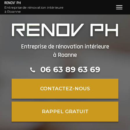
RENOV' PH
Entreprise de rénovation intérieure
Toggl
à Roanne
navig
Aller
au
contenu
principal
Entreprise de rénovation intérieure
à Roanne
06 63 89 63 69
CONTACTEZ-
NOUS
RAPPEL GRATUIT