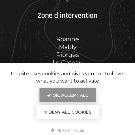
Zone d'intervention
Roanne
Mably
Riorges
Le Coteau
Et le secteur…
This site uses cookies and gives you control over
what you want to activate
OK, ACCEPT ALL
En savoir +
DENY ALL COOKIES
RENOV' PH, entreprise de rénovation intérieure
à Roanne
Mentions légales
-
Plan du site
-
Liens utiles
-
Secteur
-
Cookies
RENOV' PH
PERSONALIZE