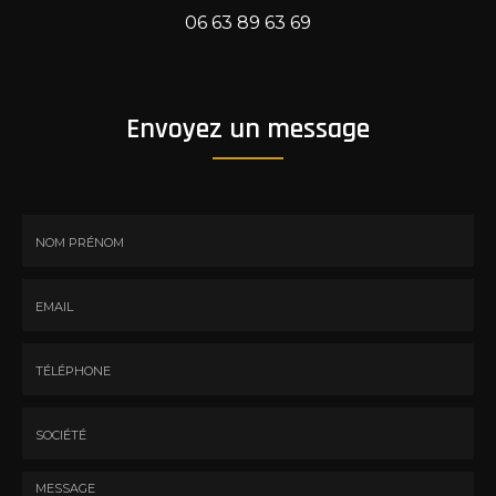
06 63 89 63 69
Envoyez un message
Nom
-
Prénom
Email
:
:
*
*
Tél.
:
*
Société