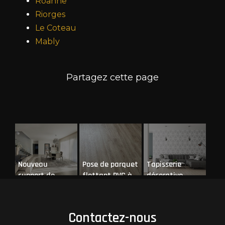
Roanne
Riorges
Le Coteau
Mably
Nouveau
Pose de parquet
Tapisserie
support de
flottant PVC à
décorative
communication
Roanne
web
Contactez-nous