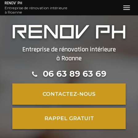
RENOV' PH
Entreprise de rénovation intérieure
Toggl
à Roanne
navig
Aller
au
contenu
principal
Entreprise de rénovation intérieure
à Roanne
06 63 89 63 69
CONTACTEZ-
NOUS
RAPPEL GRATUIT