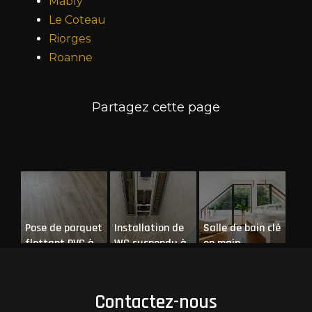
Mably
Le Coteau
Riorges
Roanne
Pose de parquet
Installation de
Salle de bain clé
flottant PVC à
WC suspendu à
en main
Roanne
Mably
Contactez-nous