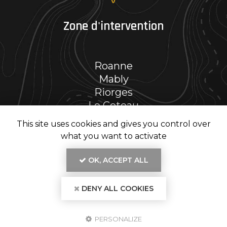
Zone d'intervention
Roanne
Mably
Riorges
Le Coteau
Et le secteur…
This site uses cookies and gives you control over
what you want to activate
OK, ACCEPT ALL
En savoir +
DENY ALL COOKIES
RENOV' PH, entreprise de rénovation intérieure
à Roanne
Mentions légales
-
Plan du site
-
Liens utiles
-
Secteur
-
Cookies
RENOV' PH
PERSONALIZE