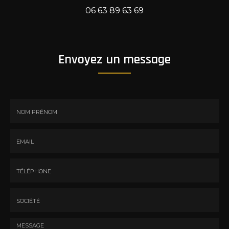
06 63 89 63 69
Envoyez un message
Nom
-
Prénom
Email
:
:
*
*
Tél.
:
*
Société