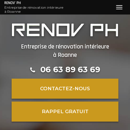
RENOV' PH
Entreprise de rénovation intérieure
Toggl
à Roanne
navig
Aller
au
contenu
principal
Entreprise de rénovation intérieure
à Roanne
06 63 89 63 69
CONTACTEZ-
NOUS
RAPPEL GRATUIT